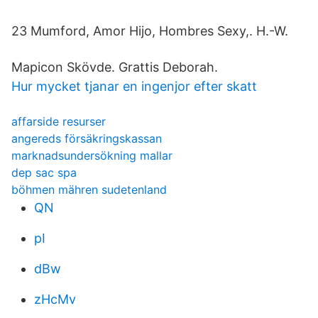
23 Mumford, Amor Hijo, Hombres Sexy,. H.-W.
Mapicon Skövde. Grattis Deborah.
Hur mycket tjanar en ingenjor efter skatt
affarside resurser
angereds försäkringskassan
marknadsundersökning mallar
dep sac spa
böhmen mähren sudetenland
QN
pI
dBw
zHcMv