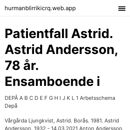
hurmanblirrikicrq.web.app
Patientfall Astrid.
Astrid Andersson,
78 år.
Ensamboende i
DEPÅ A B C D E F G H I J K L 1 Arbetsschema
Depå
Vårgårda Ljungkvist, Astrid. Borås. 1981. Astrid
Andersson. 1932 - 14.03.2021 Anton Andersson.