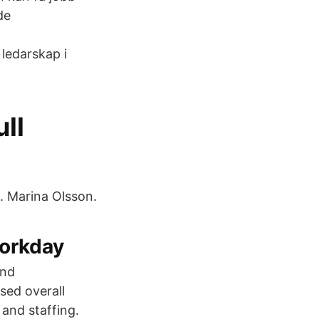
de
ledarskap i
ll
k. Marina Olsson.
orkday
and
sed overall
 and staffing.