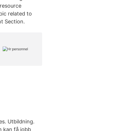
 resource
ic related to
t Section.
s. Utbildning.
n kan få jobb