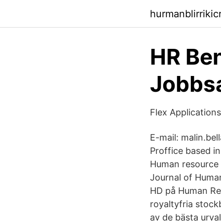
hurmanblirriki
HR Ben
Jobbsa
Flex Application
E-mail: malin.be
Proffice based 
Human resource 
Journal of Huma
HD på Human Res
royaltyfria stock
av de bästa urva