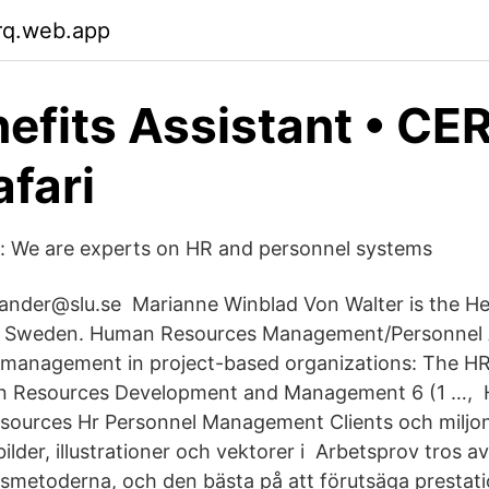
crq.web.app
efits Assistant • CER
fari
s: We are experts on HR and personnel systems
llander@slu.se Marianne Winblad Von Walter is the H
in Sweden. Human Resources Management/Personnel A
management in project-based organizations: The HR 
n Resources Development and Management 6 (1 …, Hit
ources Hr Personnel Management Clients och miljon
bilder, illustrationer och vektorer i Arbetsprov tros 
lsmetoderna, och den bästa på att förutsäga prestatio