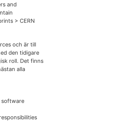
rs and
ntain
eprints > CERN
es och är till
med den tidigare
k roll. Det finns
ästan alla
o software
esponsibilities