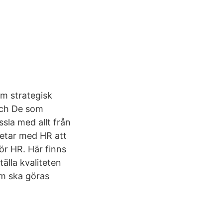
om strategisk
och De som
sla med allt från
rbetar med HR att
för HR. Här finns
älla kvaliteten
om ska göras