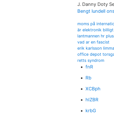
J. Danny Doty Se
Bengt lundell on
moms på internatio
är elektronik billigt
lantmannen hr plus
vad ar en fascist
erik karlsson limm
office depot torsg
retts syndrom
fnR
Rb
XCBph
hIZBR
krbG