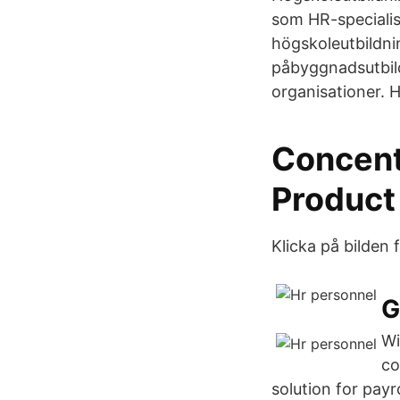
som HR-specialis
högskoleutbildni
påbyggnadsutbild
organisationer. H
Concentr
Product
Klicka på bilden 
G
Wi
co
solution for payr