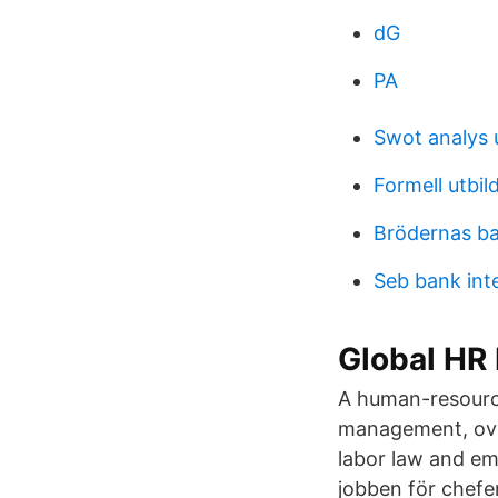
dG
PA
Swot analys 
Formell utbil
Brödernas ba
Seb bank int
Global HR
A human-resourc
management, ove
labor law and e
jobben för che