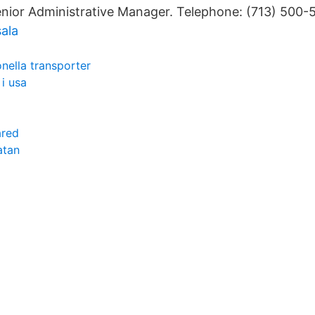
nior Administrative Manager. Telephone: (713) 500-
sala
nella transporter
 i usa
ared
atan