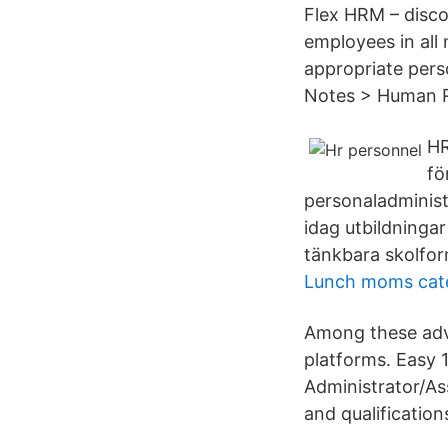
Flex HRM – disc
employees in all 
appropriate pers
Notes > Human R
HR
fö
personaladminist
idag utbildninga
tänkbara skolfor
Lunch moms cat
Among these adva
platforms. Easy
Administrator/Ass
and qualification