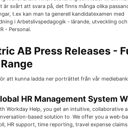
t är svårt att svara på, det finns många olika passan
ngar, t.ex kan man ta generell kandidatexamen med
ning i Arbetslivspedagogik - lärande, utveckling och 
R - Personal.
ic AB Press Releases - Fu
 Range
för att kunna ladda ner porträttet från vår medieban
lobal HR Management System W
th Workday Help, you get an intuitive, collaborative 
nversation-based solution to We offer you a web-ba
oll, HR support, time reporting, travel expense claims