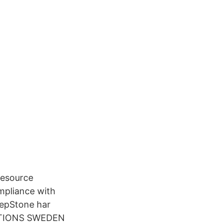
resource
mpliance with
tepStone har
LUTIONS SWEDEN