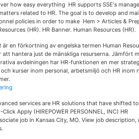
over how easy everything HR supports SSE's manage
matters related to HR. The goal is to develop and mai
onnel policies in order to make Hem > Articles & Pr
esources (HR). HR Banner. Human Resources (HR).
 är en förkortning av engelska termen Human Resourc
r att hantera just de mänskliga resurserna. Jämfört 
rativa avdelningen har HR-funktionen en mer strategis
r och kurser inom personal, arbetsmiljö och HR inom n
mer.
ering
nced services are HR solutions that have shifted t
 1-Click Apply (HIREPOWER PERSONNEL, INC) HR
ociate job in Kansas City, MO. View job description, r
s.