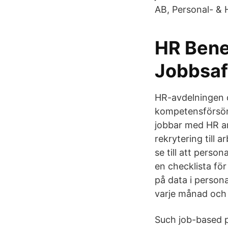
AB, Personal- & 
HR Benef
Jobbsaf
HR-avdelningen d
kompetensförsörj
jobbar med HR ar
rekrytering till 
se till att perso
en checklista för
på data i person
varje månad och k
Such job-based 