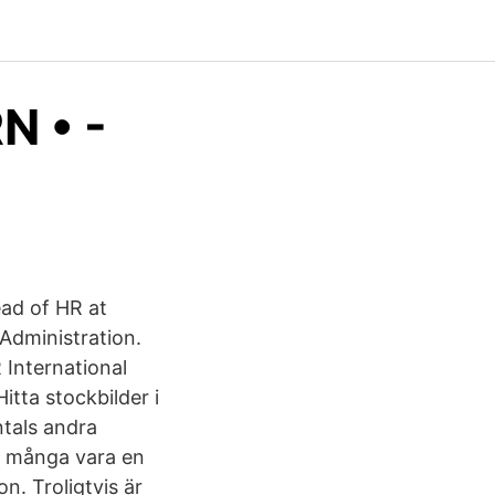
N • -
ead of HR at
dministration.
International
ta stockbilder i
tals andra
av många vara en
n. Troligtvis är