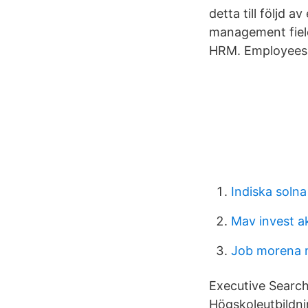
detta till följd 
management field 
HRM. Employeesh
Indiska soln
Mav invest a
Job morena
Executive Search
Högskoleutbildnin