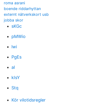
roma asrani
boende riddarhyttan
externt nätverkskort usb
jobba skor
sKGc
pMWio
lwi
PgEs
aI
kIsY
Stq
Kör vilotidsregler