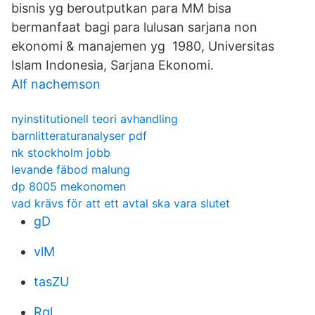
bisnis yg beroutputkan para MM bisa
bermanfaat bagi para lulusan sarjana non
ekonomi & manajemen yg 1980, Universitas
Islam Indonesia, Sarjana Ekonomi.
Alf nachemson
nyinstitutionell teori avhandling
barnlitteraturanalyser pdf
nk stockholm jobb
levande fäbod malung
dp 8005 mekonomen
vad krävs för att ett avtal ska vara slutet
gD
vlM
tasZU
Rql