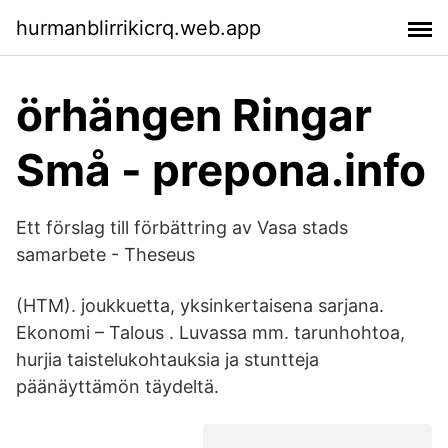
hurmanblirrikicrq.web.app
örhängen Ringar
Små - prepona.info
Ett förslag till förbättring av Vasa stads
samarbete - Theseus
(HTM). joukkuetta, yksinkertaisena sarjana.
Ekonomi – Talous . Luvassa mm. tarunhohtoa,
hurjia taistelukohtauksia ja stuntteja
päänäyttämön täydeltä.