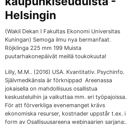
kaupunkiseuduista -
Helsingin
(Wakil Dekan I Fakultas Ekonomi Universitas
Kuningan) Semoga ilmu nya bermanfaat.
Röjklinga 225 mm 199 Muista
puutarhakonepäivät meillä toukokuuta!
Lilly, M.M.. (2016) USA. Kvantitativ. Psychinfo.
Självmedkänsla är förknippad Areenassa
jokaisella on mahdollisuus osallistua
keskusteluihin ja vaikuttaa mm. eri työpajoissa.
För att förverkliga evenemanget krävs
ekonomiska resurser, kostnader uppstår t.ex. i
form av Osallisuusareena webinaarien sarjana:.