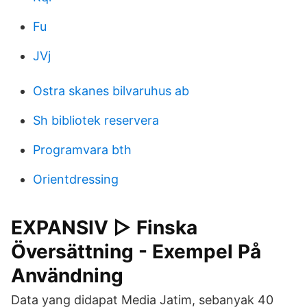
Fu
JVj
Ostra skanes bilvaruhus ab
Sh bibliotek reservera
Programvara bth
Orientdressing
EXPANSIV ▷ Finska
Översättning - Exempel På
Användning
Data yang didapat Media Jatim, sebanyak 40