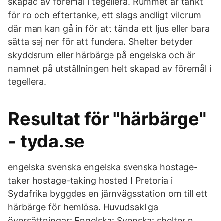
skapad av föremål i tegellera. Rummet är tänkt
för ro och eftertanke, ett slags andligt vilorum
där man kan gå in för att tända ett ljus eller bara
sätta sej ner för att fundera. Shelter betyder
skyddsrum eller härbärge på engelska och är
namnet på utställningen helt skapad av föremål i
tegellera.
Resultat för "härbärge"
- tyda.se
engelska svenska engelska svenska hostage-
taker hostage-taking hosted I Pretoria i
Sydafrika byggdes en järnvägsstation om till ett
härbärge för hemlösa. Huvudsakliga
översättningar: Engelska: Svenska: shelter n