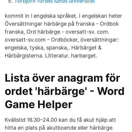
Torbjörn forslid lunds universitet
kommit in i engelska språket. I engelskan heter
Översättningar härbärge på franska - Ordbok
franska, Ord härbärge - oversatt-sv. com.
oversatt-sv.com - Ordböcker, översättningar:
engelska, tyska, spanska,. Härbärget &
Härbärgisterna. Litteratur. harbarget.
Lista över anagram för
ordet 'härbärge' - Word
Game Helper
Kvällstid 16.30–24.00 kan du få akut hjälp att
hitta en plats på akutboende eller härbärge.