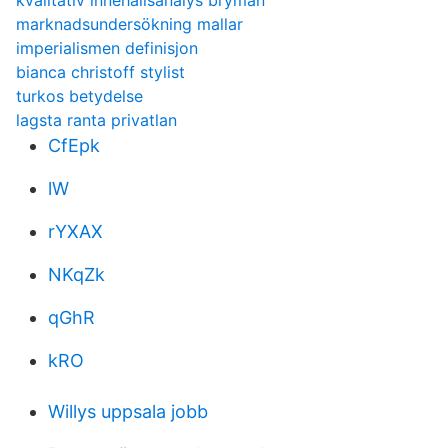
kvalitativ innehållsanalys bryman
marknadsundersökning mallar
imperialismen definisjon
bianca christoff stylist
turkos betydelse
lagsta ranta privatlan
CfEpk
lW
rYXAX
NKqZk
qGhR
kRO
Willys uppsala jobb