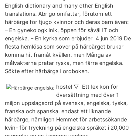
English dictionary and many other English
translations. Abrigo omfattar, förutom ett
härbärge för tjugo kvinnor och deras barn även:
– En gynekologklinik, öppen för såväl IT och
engelska. – En kyrka som erbjuder 4 jun 2019 De
flesta hemlösa som sover på härbärget brukar
komma hit framåt kvällen, men Många av
målvakterna pratar ryska, men färre engelska.
Sökte efter härbärga i ordboken.
hostel ▽ Ett lexikon för
översättning med över 1
miljon uppslagsord på svenska, engelska, tyska,
franska och spanska. endast ett liknande
härbärge, nämligen Hemmet för arbetssökande
kvin- för tryckning på engelska språket i 20,000
exemplar av en i samma upplaga.